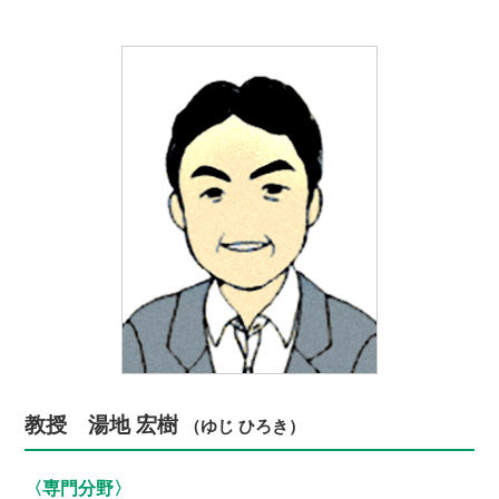
教授 湯地 宏樹
（ゆじ ひろき）
〈専門分野〉