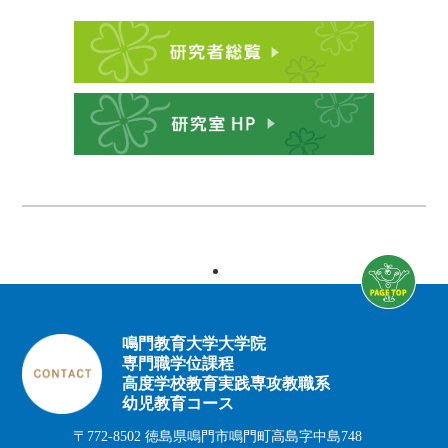
鳴門教育大学大学院
専門職学位課程
高度学校教育実践専攻教職系
幼児教育コース
〒772-8502 徳島県鳴門市鳴門町高島字中島748