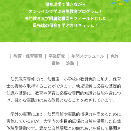
保育現場で働きながら
オンラインで学ぶ遠隔教育プログラム！
鳴門教育大学附属幼稚園をフィールドとした
最先端の保育を学ぶカリキュラム！
｜
教育・保育実習
｜
卒業研究
｜
年間スケジュール
｜
免許・
資格
｜
進路
｜
幼児教育専修では、幼稚園・小学校の教員免許に加え、保育
士の資格を取得することができます。幼児理解に必要な基礎的
知識を基盤に、教育や保育に必要な専門的知識と技能を身につ
け、確かな実践力のある教員となることをめざしています。
学外の実習に加え、幼児理解や実践的指導力を高めるために
実施しているのが、大学内の多目的広場の自然を活用した自然
体験型活動です。豊かな自然環境との触れあいを通して展開さ