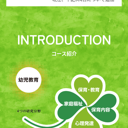
募集中です。
・保育内容（人間関係）
・教職論
INTRODUCTION
・教育相談論
追加募集は各科目10名程度で
コース紹介
す。
定員に達し次第締め切ります
ので、お早めにお申し込みく
ださい。
申込期限：令和8年8月24日
（月）必着
詳しくはこちら