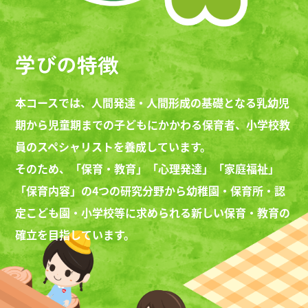
学びの特徴
本コースでは、人間発達・人間形成の基礎となる乳幼児
期から児童期までの子どもにかかわる保育者、小学校教
員のスペシャリストを養成しています。
そのため、「保育・教育」「心理発達」「家庭福祉」
「保育内容」の4つの研究分野から幼稚園・保育所・認
令和8年05月01日
幼稚園教諭免許法認定講習
定こども園・小学校等に求められる新しい保育・教育の
受付開始！
確立を目指しています。
令和8年度「幼稚園教諭免許法
認定講習」を開講します。幼
稚園教諭一種免許状の取得を