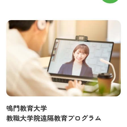
鳴門教育大学
令和8年01月10日
【高校生のみなさまへ】
「保育者ほど素敵な仕事は
教職大学院遠隔教育プログラム
ない！」 メタバースイベン