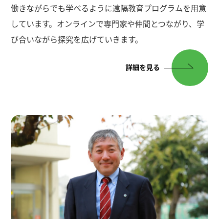
ト開催決定✨
働きながらでも学べるように遠隔教育プログラムを用意
「保育士ってどんな仕事？」
しています。オンラインで専門家や仲間とつながり、学
「大学では何を学ぶの？」 そ
び合いながら探究を広げていきます。
んな疑問をメタバース空間で
詳細を見る
楽しく解決しましょう！ ヤギ
園長とコアラがみんなを待っ
ています🐨🐐
2026年1月22日(木)・23日
(金)・24(土)
時間：各日 18:30〜19:00
場所：なるきょうメタバース
参加費：無料
※参加には事前の
会員登録
が
必要です！
カメラ・マイクはオフのまま