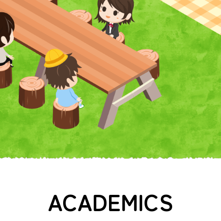
めざす先生に向けた、全6科目
のオンライン講習です。ぜひ
この機会にご検討ください。
詳しくは
ホームページ
をご覧
ください。
申込締切：令和8年6月18日
（木）必着
ACADEMICS