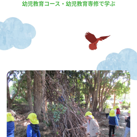
幼児教育コース・幼児教育専修で学ぶ
令和8年04月08日
祝🌸入学式
新入生のみなさま、ご入学お
めでとうございます！
本日、桜が咲き誇る中、令和8
年度鳴門教育大学入学式が行
われました。午後からは新入
生オリエンテーションが行わ
れ、5名の1年生を迎えまし
た。教員紹介、学生の自己紹
介、諸連絡などを行い、和や
かなひとときとなりました。