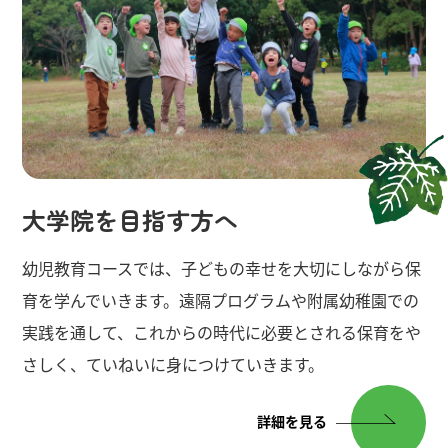
われました。卒業生、修了生
の皆さん、ご卒業・ご修了お
めでとうございます🎓大学の
前田賞に幼児教育専修の4年生
が選ばれました。2年連続の快
挙です。心よりお祝い申し上
げます。
大学院を目指す方へ
幼児教育コースでは、子どもの幸せを大切にしながら保
育を学んでいきます。遠隔プログラムや附属幼稚園での
実践を通して、これからの時代に必要とされる保育をや
さしく、ていねいに身につけていきます。
詳細を見る