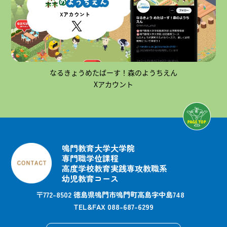
令和7年12月11日
【中・高校生のみなさま
へ】なるきょうめたばー
なるきょうめたばーす！森のようちえん
す 森のようちえん
Xアカウント
アバターで子どもの世界や保
育の魅力を体験しよう
保育クイズ、動画・漫画など
鳴門教育大学大学院
随時更新中。
専門職学位課程
進路・保育相談も可能です！
高度学校教育実践専攻教職系
幼児教育コース
〒772-8502 徳島県鳴門市鳴門町高島字中島748
TEL&FAX
088-687-6299