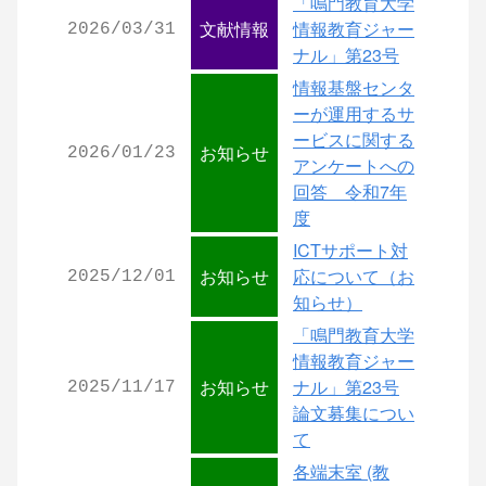
「鳴門教育大学
文献情報
情報教育ジャー
2026/03/31
ナル」第23号
情報基盤センタ
ーが運用するサ
ービスに関する
お知らせ
2026/01/23
アンケートへの
回答 令和7年
度
ICTサポート対
お知らせ
応について（お
2025/12/01
知らせ）
「鳴門教育大学
情報教育ジャー
お知らせ
ナル」第23号
2025/11/17
論文募集につい
て
各端末室 (教