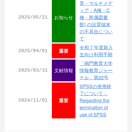
育・マルチメデ
ィア・A棟・C
お知らせ
棟・附属図書
2025/05/21
館) の設置端末
の不具合につい
て
令和 7 年度新入
重要
2025/04/01
生向け利用手順
「鳴門教育大学
文献情報
情報教育ジャー
2025/03/31
ナル」第22号
SPSSの使用終
了について：
重要
Regarding the
2024/11/01
termination of
use of SPSS