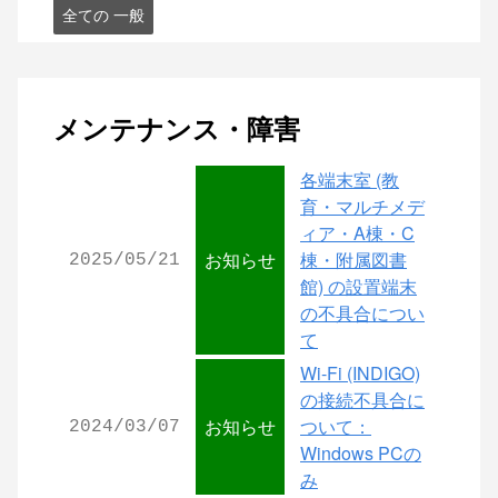
全ての 一般
メンテナンス・障害
各端末室 (教
育・マルチメデ
ィア・A棟・C
お知らせ
棟・附属図書
2025/05/21
館) の設置端末
の不具合につい
て
Wi-Fi (INDIGO)
の接続不具合に
お知らせ
ついて：
2024/03/07
Windows PCの
み