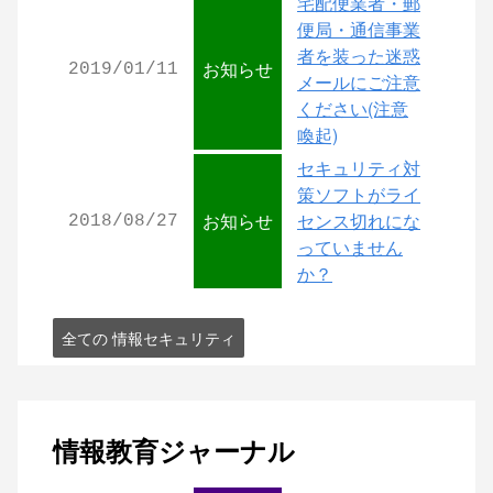
宅配便業者・郵
便局・通信事業
者を装った迷惑
お知らせ
2019/01/11
メールにご注意
ください(注意
喚起)
セキュリティ対
策ソフトがライ
お知らせ
センス切れにな
2018/08/27
っていません
か？
全ての 情報セキュリティ
情報教育ジャーナル