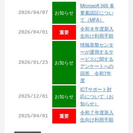
Microsoft 365 多
お知らせ
要素認証につい
2026/04/07
て（MFA）
令和 8 年度新入
重要
2026/04/01
生向け利用手順
情報基盤センタ
ーが運用するサ
ービスに関する
お知らせ
2026/01/23
アンケートへの
回答 令和7年
度
ICTサポート対
お知らせ
応について（お
2025/12/01
知らせ）
令和 7 年度新入
重要
2025/04/01
生向け利用手順