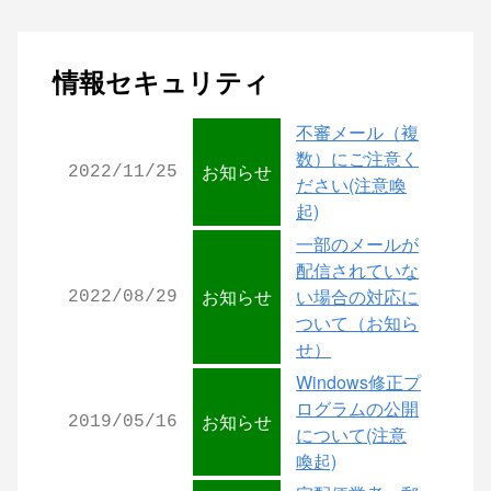
情報セキュリティ
不審メール（複
数）にご注意く
お知らせ
2022/11/25
ださい(注意喚
起)
一部のメールが
配信されていな
お知らせ
い場合の対応に
2022/08/29
ついて（お知ら
せ）
Windows修正プ
ログラムの公開
お知らせ
2019/05/16
について(注意
喚起)