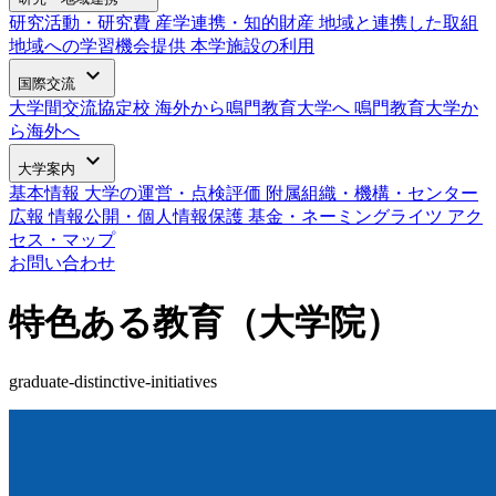
研究活動・研究費
産学連携・知的財産
地域と連携した取組
地域への学習機会提供
本学施設の利用
expand_more
国際交流
大学間交流協定校
海外から鳴門教育大学へ
鳴門教育大学か
ら海外へ
expand_more
大学案内
基本情報
大学の運営・点検評価
附属組織・機構・センター
広報
情報公開・個人情報保護
基金・ネーミングライツ
アク
セス・マップ
お問い合わせ
特色ある教育（大学院）
graduate-distinctive-initiatives