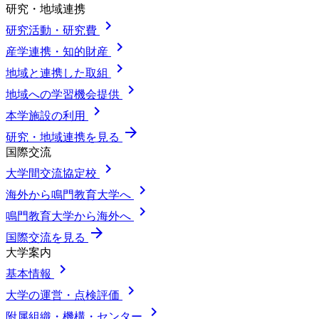
研究・地域連携
chevron_right
研究活動・研究費
chevron_right
産学連携・知的財産
chevron_right
地域と連携した取組
chevron_right
地域への学習機会提供
chevron_right
本学施設の利用
arrow_forward
研究・地域連携を見る
国際交流
chevron_right
大学間交流協定校
chevron_right
海外から鳴門教育大学へ
chevron_right
鳴門教育大学から海外へ
arrow_forward
国際交流を見る
大学案内
chevron_right
基本情報
chevron_right
大学の運営・点検評価
chevron_right
附属組織・機構・センター