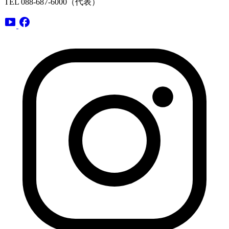
TEL 088-687-6000（代表）
smart_display
facebook