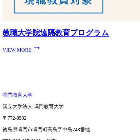
教職大学院遠隔教育プログラム
trending_flat
VIEW MORE
鳴門教育大学
国立大学法人 鳴門教育大学
〒772-8502
徳島県鳴門市鳴門町高島字中島748番地