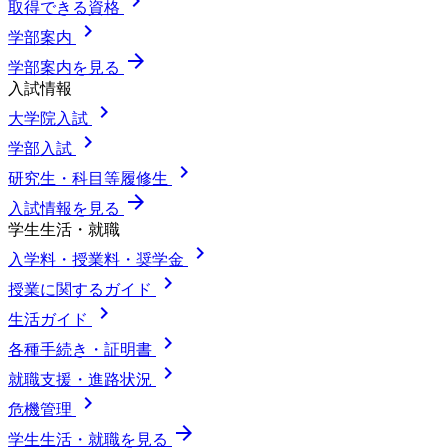
chevron_right
取得できる資格
chevron_right
学部案内
arrow_forward
学部案内を見る
入試情報
chevron_right
大学院入試
chevron_right
学部入試
chevron_right
研究生・科目等履修生
arrow_forward
入試情報を見る
学生生活・就職
chevron_right
入学料・授業料・奨学金
chevron_right
授業に関するガイド
chevron_right
生活ガイド
chevron_right
各種手続き・証明書
chevron_right
就職支援・進路状況
chevron_right
危機管理
arrow_forward
学生生活・就職を見る