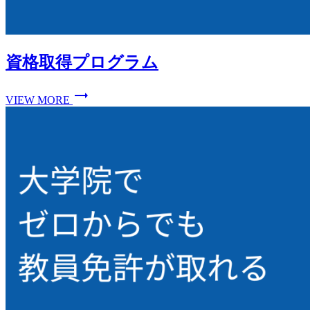
資格取得プログラム
trending_flat
VIEW MORE