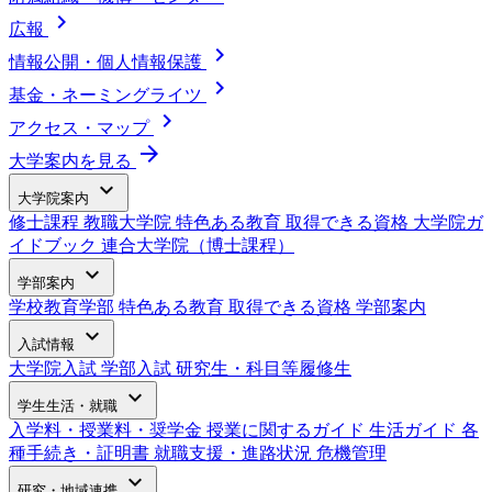
chevron_right
広報
chevron_right
情報公開・個人情報保護
chevron_right
基金・ネーミングライツ
chevron_right
アクセス・マップ
arrow_forward
大学案内を見る
expand_more
大学院案内
修士課程
教職大学院
特色ある教育
取得できる資格
大学院ガ
イドブック
連合大学院（博士課程）
expand_more
学部案内
学校教育学部
特色ある教育
取得できる資格
学部案内
expand_more
入試情報
大学院入試
学部入試
研究生・科目等履修生
expand_more
学生生活・就職
入学料・授業料・奨学金
授業に関するガイド
生活ガイド
各
種手続き・証明書
就職支援・進路状況
危機管理
expand_more
研究・地域連携