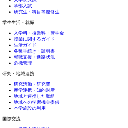
学部入試
研究生・科目等履修生
学生生活・就職
入学料・授業料・奨学金
授業に関するガイド
生活ガイド
各種手続き・証明書
就職支援・進路状況
危機管理
研究・地域連携
研究活動・研究費
産学連携・知的財産
地域と連携した取組
地域への学習機会提供
本学施設の利用
国際交流