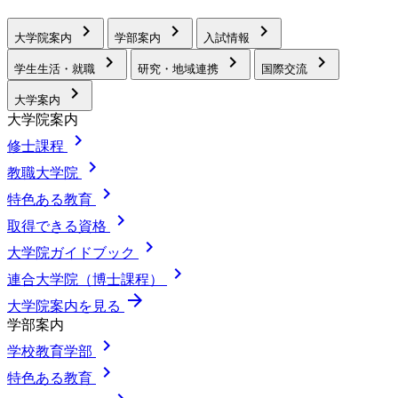
chevron_right
chevron_right
chevron_right
大学院案内
学部案内
入試情報
chevron_right
chevron_right
chevron_right
学生生活・就職
研究・地域連携
国際交流
chevron_right
大学案内
大学院案内
chevron_right
修士課程
chevron_right
教職大学院
chevron_right
特色ある教育
chevron_right
取得できる資格
chevron_right
大学院ガイドブック
chevron_right
連合大学院（博士課程）
arrow_forward
大学院案内を見る
学部案内
chevron_right
学校教育学部
chevron_right
特色ある教育