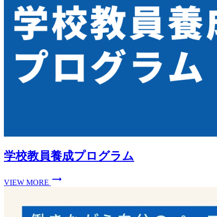
学校教員養成プログラム
trending_flat
VIEW MORE