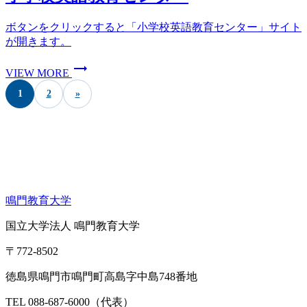
ボタンをクリックすると「小学校英語教育センター」サイト
が開きます。
trending_flat
VIEW MORE
1
2
»
鳴門教育大学
国立大学法人 鳴門教育大学
〒772-8502
徳島県鳴門市鳴門町高島字中島748番地
TEL 088-687-6000（代表）