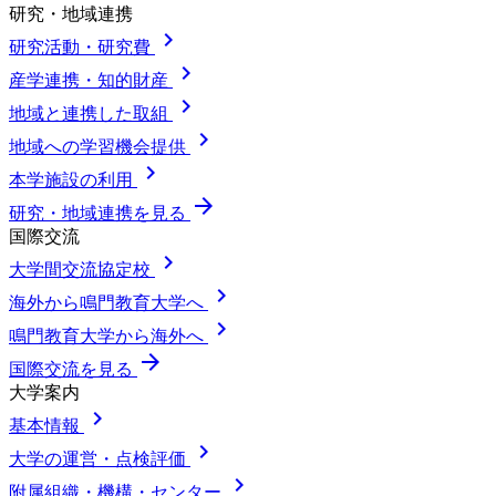
研究・地域連携
chevron_right
研究活動・研究費
chevron_right
産学連携・知的財産
chevron_right
地域と連携した取組
chevron_right
地域への学習機会提供
chevron_right
本学施設の利用
arrow_forward
研究・地域連携を見る
国際交流
chevron_right
大学間交流協定校
chevron_right
海外から鳴門教育大学へ
chevron_right
鳴門教育大学から海外へ
arrow_forward
国際交流を見る
大学案内
chevron_right
基本情報
chevron_right
大学の運営・点検評価
chevron_right
附属組織・機構・センター