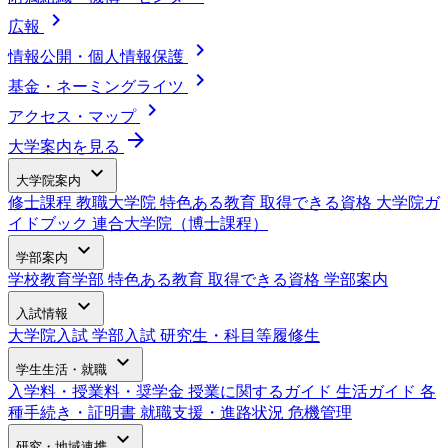
chevron_right
広報
chevron_right
情報公開・個人情報保護
chevron_right
基金・ネーミングライツ
chevron_right
アクセス・マップ
arrow_forward
大学案内を見る
expand_more
大学院案内
修士課程
教職大学院
特色ある教育
取得できる資格
大学院ガ
イドブック
連合大学院（博士課程）
expand_more
学部案内
学校教育学部
特色ある教育
取得できる資格
学部案内
expand_more
入試情報
大学院入試
学部入試
研究生・科目等履修生
expand_more
学生生活・就職
入学料・授業料・奨学金
授業に関するガイド
生活ガイド
各
種手続き・証明書
就職支援・進路状況
危機管理
expand_more
研究・地域連携