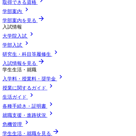
chevron_right
取得できる資格
chevron_right
学部案内
arrow_forward
学部案内を見る
入試情報
chevron_right
大学院入試
chevron_right
学部入試
chevron_right
研究生・科目等履修生
arrow_forward
入試情報を見る
学生生活・就職
chevron_right
入学料・授業料・奨学金
chevron_right
授業に関するガイド
chevron_right
生活ガイド
chevron_right
各種手続き・証明書
chevron_right
就職支援・進路状況
chevron_right
危機管理
arrow_forward
学生生活・就職を見る