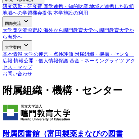
研究活動・研究費
産学連携・知的財産
地域と連携した取組
地域への学習機会提供
本学施設の利用
expand_more
国際交流
大学間交流協定校
海外から鳴門教育大学へ
鳴門教育大学か
ら海外へ
expand_more
大学案内
基本情報
大学の運営・点検評価
附属組織・機構・センター
広報
情報公開・個人情報保護
基金・ネーミングライツ
アク
セス・マップ
お問い合わせ
附属組織・機構・センター
附属図書館（富田製薬まなびの図書