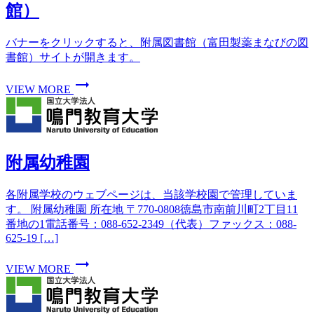
館）
バナーをクリックすると、附属図書館（富田製薬まなびの図
書館）サイトが開きます。
trending_flat
VIEW MORE
附属幼稚園
各附属学校のウェブページは、当該学校園で管理していま
す。 附属幼稚園 所在地 〒770-0808徳島市南前川町2丁目11
番地の1電話番号：088-652-2349（代表）ファックス：088-
625-19 […]
trending_flat
VIEW MORE