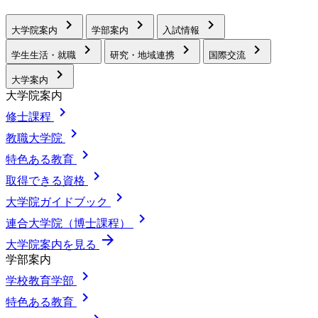
chevron_right
chevron_right
chevron_right
大学院案内
学部案内
入試情報
chevron_right
chevron_right
chevron_right
学生生活・就職
研究・地域連携
国際交流
chevron_right
大学案内
大学院案内
chevron_right
修士課程
chevron_right
教職大学院
chevron_right
特色ある教育
chevron_right
取得できる資格
chevron_right
大学院ガイドブック
chevron_right
連合大学院（博士課程）
arrow_forward
大学院案内を見る
学部案内
chevron_right
学校教育学部
chevron_right
特色ある教育