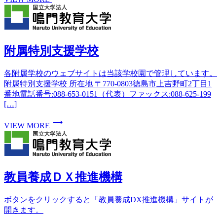
附属特別支援学校
各附属学校のウェブサイトは当該学校園で管理しています。
附属特別支援学校 所在地 〒770-0803徳島市上吉野町2丁目1
番地電話番号:088-653-0151（代表）ファックス:088-625-199
[…]
trending_flat
VIEW MORE
教員養成ＤＸ推進機構
ボタンをクリックすると「教員養成DX推進機構」サイトが
開きます。