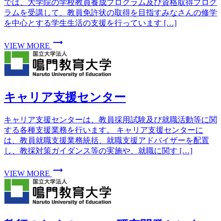
では、大学院の学校教員養成プログラム及び資格取得プログ
ラムを受講して、教員免許状の取得を目指すみなさんの修学
を中心とする学生生活の支援を行っています […]
trending_flat
VIEW MORE
キャリア支援センター
キャリア支援センターは、教員採用試験及び就職活動等に関
する各種支援業務を行います。 キャリア支援センターに
は、教員就職支援業務統括、就職支援アドバイザーを配置
し、教採対策ガイダンス等の実施や、就職に関す […]
trending_flat
VIEW MORE