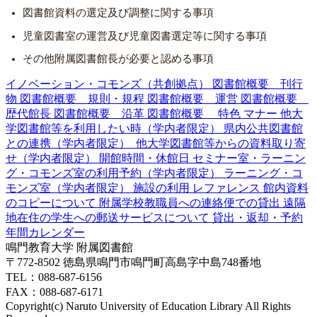
図書館資料の選定及び調整に関する事項
児童図書室の運営及び児童図書選定等に関する事項
その他附属図書館長が必要と認める事項
イノベーション・コモンズ（共創拠点）
図書館概要 刊行
物
図書館概要 規則・規程
図書館概要 運営
図書館概要
歴代館長
図書館概要 沿革
図書館概要 特色
マナー
他大
学図書館等を利用したい時（学内者限定）
県内公共図書館
との連携（学内者限定）
他大学図書館等からの資料取り寄
せ（学内者限定）
開館時間・休館日
セミナー室・ラーニン
グ・コモンズ室の利用予約（学内者限定）
ラーニング・コ
モンズ室（学内者限定）
施設の利用
レファレンス
館内資料
のコピーについて
附属学校教職員への連絡便での貸出
遠隔
地在住の学生への郵送サービスについて
貸出・返却・予約
年間カレンダー
鳴門教育大学 附属図書館
〒772-8502 徳島県鳴門市鳴門町高島字中島748番地
TEL：088-687-6156
FAX：088-687-6171
Copyright(c) Naruto University of Education Library All Rights