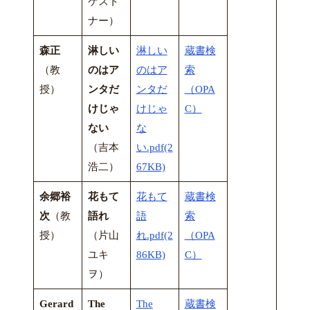
ケスト
ナー）
森正
淋しい
淋しい
蔵書検
（教
のはア
のはア
索
授）
ンタだ
ンタだ
（OPA
けじゃ
けじゃ
C）
ない
な
（吉本
い.pdf(2
浩二）
67KB)
余郷裕
花もて
花もて
蔵書検
次
（教
語れ
語
索
授）
（片山
れ.pdf(2
（OPA
ユキ
86KB)
C）
ヲ）
Gerard
The
The
蔵書検