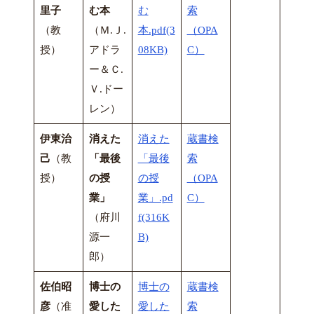
里子
む本
む
索
（教
（Ｍ.Ｊ.
本.pdf(3
（OPA
授）
アドラ
08KB)
C）
ー＆Ｃ.
Ｖ.ドー
レン）
伊東治
消えた
消えた
蔵書検
己
（教
「最後
「最後
索
授）
の授
の授
（OPA
業」
業」.pd
C）
（府川
f(316K
源一
B)
郎）
佐伯昭
博士の
博士の
蔵書検
彦
（准
愛した
愛した
索