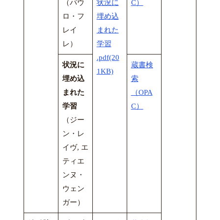
（パウ
状況に
C）
ロ・フ
埋め込
レイ
まれた
レ）
学習
.pdf(20
状況に
蔵書検
1KB)
埋め込
索
まれた
（OPA
学習
C）
（ジー
ン・レ
イヴ, エ
ティエ
ンヌ・
ウェン
ガー）