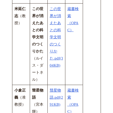
米延仁
この世
この世
蔵書検
志
（教
界が消
界が消
索
授）
えたあ
えたあ
（OPA
との科
との科
C）
学文明
学文明
のつく
のつく
りかた
りか
（ルイ
た.pdf(3
ス・ダ
04KB)
ートネ
ル）
小倉正
彗星物
彗星物
蔵書検
義
（准
語
語.pdf(2
索
教授）
（宮本
91KB)
（OPA
輝）
C）