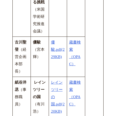
る挑戦
（米国
学術研
究推進
会議）
古川聖
優駿
優
蔵書検
登
（経
（宮本
駿.pdf(2
索
営企画
輝）
29KB)
（OPA
本部
C）
長）
紙谷洋
レイン
レイン
蔵書検
丞
（事
ツリー
ツリー
索
務職
の国
の
（OPA
員）
（有川
国.pdf(2
C）
浩）
20KB)