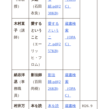
授）
（石田
組.pdf(2
C）
衣良）
38KB)
木村直
愛する
愛する
蔵書検
子
（講
という
という
索
師）
こと
こ
（OPA
（エー
と.pdf(2
C）
リッ
57KB)
ヒ・フ
ロム）
紙谷洋
影法師
影法
蔵書検
丞
（事
（百田
師.pdf(2
索
務職
尚樹）
26KB)
（OPA
員）
C）
村井万
本を読
本を読
蔵書検
H26. 9