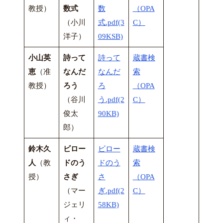
教授）
数式
数
（OPA
（小川
式.pdf(3
C）
洋子）
09KSB)
小山英
詩って
詩って
蔵書検
恵
（准
なんだ
なんだ
索
教授）
ろう
ろ
（OPA
（谷川
う.pdf(2
C）
俊太
90KB)
郎）
鈴木久
ビロー
ビロー
蔵書検
人
（教
ドのう
ドのう
索
授）
さぎ
さ
（OPA
（マー
ぎ.pdf(2
C）
ジェリ
58KB)
ィ・