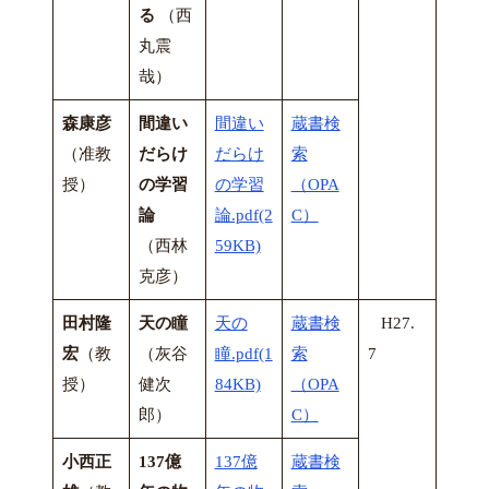
る
（西
丸震
哉）
森康彦
間違い
間違い
蔵書検
（准教
だらけ
だらけ
索
授）
の学習
の学習
（OPA
論
論.pdf(2
C）
（西林
59KB)
克彦）
田村隆
天の瞳
天の
蔵書検
H27.
宏
（教
（灰谷
瞳.pdf(1
索
7
授）
健次
84KB)
（OPA
郎）
C）
小西正
137億
137億
蔵書検