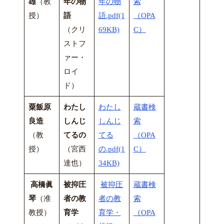
雄
（教
年の物
年の物
索
授）
語
語.pdf(1
（OPA
（クリ
69KB)
C）
ストフ
ァー・
ロイ
ド）
粟飯原
わたし
わたし
蔵書検
良造
しんじ
しんじ
索
（教
てるの
てる
（OPA
授）
（宮西
の.pdf(1
C）
達也）
34KB)
高橋眞
被抑圧
被抑圧
蔵書検
琴
（准
者の教
者の教
索
教授）
育学
育学・
（OPA