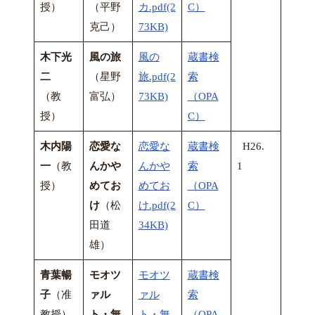
授）
（平野
カ.pdf(2
C）
克己）
73KB)
木下光
風の旅
風の
蔵書検
二
（星野
旅.pdf(2
索
（教
富弘）
73KB)
（OPA
授）
C）
木内陽
恋愛な
恋愛な
蔵書検
H26.
一
（教
んかや
んかや
索
1
授）
めてお
めてお
（OPA
け
（松
け.pdf(2
C）
田道
34KB)
雄）
青葉暢
モオツ
モオツ
蔵書検
子
（准
ァル
ァル
索
教授）
ト・無
ト・無
（OPA