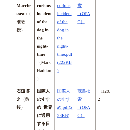
Marche
curious
curious
索
sseau
（
incident
incident
（OPA
准教
of the
of the
C）
授）
dog in
dog in
the
the
night-
night-
time
time.pdf
（Mark
(222KB
Haddon
)
）
石濵博
国際人
国際人
蔵書検
H28.
之
（教
のすす
のすす
索
2
授）
め 世界
め.pdf(2
（OPA
に通用
38KB)
C）
する日