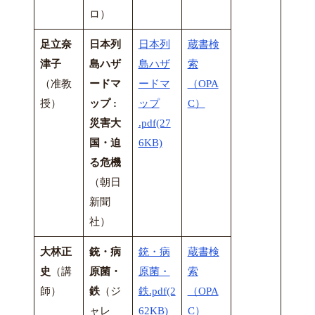
ロ）
足立奈
日本列
日本列
蔵書検
津子
島ハザ
島ハザ
索
（准教
ードマ
ードマ
（OPA
授）
ップ :
ップ
C）
災害大
.pdf(27
国・迫
6KB)
る危機
（朝日
新聞
社）
大林正
銃・病
銃・病
蔵書検
史
（講
原菌・
原菌・
索
師）
鉄
（ジ
鉄.pdf(2
（OPA
ャレ
62KB)
C）