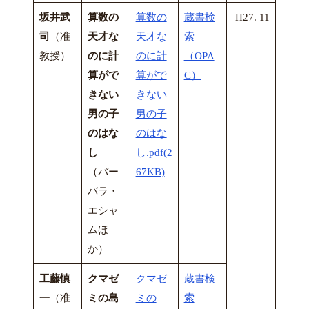
坂井武
算数の
算数の
蔵書検
H27. 11
司
（准
天才な
天才な
索
教授）
のに計
のに計
（OPA
算がで
算がで
C）
きない
きない
男の子
男の子
のはな
のはな
し
し.pdf(2
（バー
67KB)
バラ・
エシャ
ムほ
か）
工藤慎
クマゼ
クマゼ
蔵書検
一
（准
ミの島
ミの
索