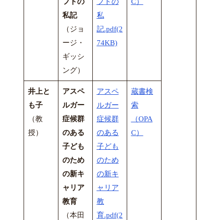
フトの
フトの
C）
私記
私
（ジョ
記.pdf(2
ージ・
74KB)
ギッシ
ング）
井上と
アスペ
アスペ
蔵書検
も子
ルガー
ルガー
索
（教
症候群
症候群
（OPA
授）
のある
のある
C）
子ども
子ども
のため
のため
の新キ
の新キ
ャリア
ャリア
教育
教
（本田
育.pdf(2