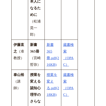
本人に
なるた
めに
（松浦
晃一
郎）
伊藤直
新書
新書
蔵書検
之
（准
365冊
365
索
教授）
（宮崎
冊.pdf(2
（OPA
哲弥）
16KB)
C）
泰山裕
授業を
授業を
蔵書検
（講
変える
変え
索
師）
認知心
る.pdf(2
（OPA
理学の
18KB)
C）
さらな