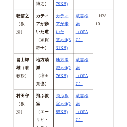
博之）
79KB)
乾信之
カティ
カティ
蔵書検
H28.
（教
アが歩
アが歩
索
10
授）
いた道
いた
（OPA
（須賀
道.pdf(3
C）
敦子）
31KB)
畠山輝
地方消
地方消
蔵書検
雄
（准
滅
滅.pdf(2
索
教授）
（増田
76KB)
（OPA
寛也）
C）
村田守
飛ぶ教
飛ぶ教
蔵書検
（教
室
室.pdf(2
索
授）
（エー
85KB)
（OPA
リヒ・
C）