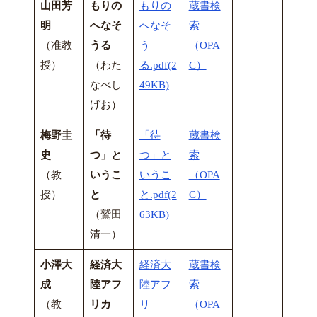
山田芳
もりの
もりの
蔵書検
明
へなそ
へなそ
索
（准教
うる
う
（OPA
授）
（わた
る.pdf(2
C）
なべし
49KB)
げお）
梅野圭
「待
「待
蔵書検
史
つ」と
つ」と
索
（教
いうこ
いうこ
（OPA
授）
と
と.pdf(2
C）
（鷲田
63KB)
清一）
小澤大
経済大
経済大
蔵書検
成
陸アフ
陸アフ
索
（教
リカ
リ
（OPA