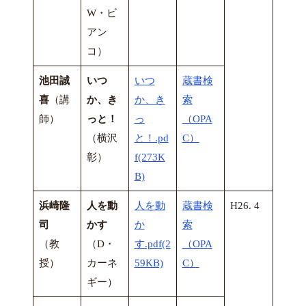
W・ビ
アン
コ）
池田誠
いつ
いつ
蔵書検
喜
（講
か、き
か、き
索
師）
っと！
っ
（OPA
（横沢
と！.pd
C）
彰）
f(273K
B)
浜崎隆
人を動
人を動
蔵書検
H26. 4
司
かす
か
索
（教
（D・
す.pdf(2
（OPA
授）
カーネ
59KB)
C）
ギー）