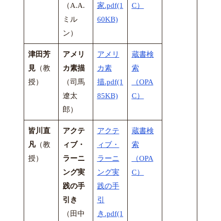
（A.A.
家.pdf(1
C）
ミル
60KB)
ン）
津田芳
アメリ
アメリ
蔵書検
見
（教
カ素描
カ素
索
授）
（司馬
描.pdf(1
（OPA
遼太
85KB)
C）
郎）
皆川直
アクテ
アクテ
蔵書検
凡
（教
ィブ・
ィブ・
索
授）
ラーニ
ラーニ
（OPA
ング実
ング実
C）
践の手
践の手
引き
引
（田中
き.pdf(1