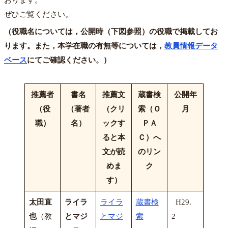
ぜひご覧ください。
（役職名については，公開時（下図参照）の役職で掲載してお
ります。また，本学在職の有無等については，
教員情報データ
ベース
にてご確認ください。）
推薦者
書名
推薦文
蔵書検
公開
年
（役
（著者
（クリ
索（Ｏ
月
職）
名）
ックす
ＰＡ
ると
本
Ｃ）へ
文が読
のリン
めま
ク
す）
太田直
ライラ
ライラ
蔵書検
H29.
也
（教
とマジ
とマジ
索
2