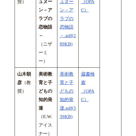
授）
ュヌー
ュヌー
（OPA
ン
－ア
ン－ア
C）
ラブの
ラブの
恋物語
恋物語
－
－.pdf(2
（ニザ
89KB)
ーミ
ー）
山木朝
美術教
美術教
蔵書検
彦
（教
育と子
育と子
索
授）
どもの
どもの
（OPA
知的発
知的発
C）
達
達.pdf(3
（E.W.
39KB)
アイス
ナー）