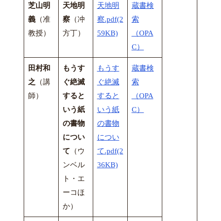
芝山明
天地明
天地明
蔵書検
義
（准
察
（冲
察.pdf(2
索
教授）
方丁）
59KB)
（OPA
C）
田村和
もうす
もうす
蔵書検
之
（講
ぐ絶滅
ぐ絶滅
索
師）
すると
すると
（OPA
いう紙
いう紙
C）
の書物
の書物
につい
につい
て
（ウ
て.pdf(2
ンベル
36KB)
ト・エ
ーコほ
か）