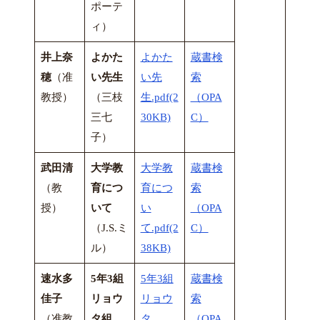
ポーテ
ィ）
井上奈
よかた
よかた
蔵書検
穂
（准
い先生
い先
索
教授）
（三枝
生.pdf(2
（OPA
三七
30KB)
C）
子）
武田清
大学教
大学教
蔵書検
（教
育につ
育につ
索
授）
いて
い
（OPA
（J.S.ミ
て.pdf(2
C）
ル）
38KB)
速水多
5年3組
5年3組
蔵書検
佳子
リョウ
リョウ
索
（准教
タ組
タ
（OPA