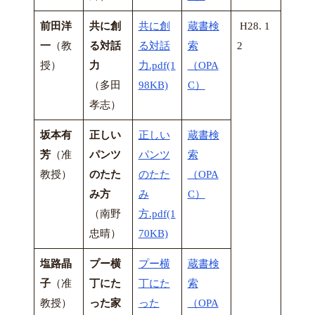
前田洋
共に創
共に創
蔵書検
H28. 1
一
（教
る対話
る対話
索
2
授）
力
力.pdf(1
（OPA
（多田
98KB)
C）
孝志）
坂本有
正しい
正しい
蔵書検
芳
（准
パンツ
パンツ
索
教授）
のたた
のたた
（OPA
み方
み
C）
（南野
方.pdf(1
忠晴）
70KB)
塩路晶
プー横
プー横
蔵書検
子
（准
丁にた
丁にた
索
教授）
った家
った
（OPA