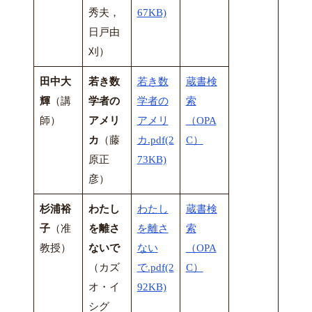
秀夫，
67KB)
日戸由
刈）
田中大
若き数
若き数
蔵書検
輝
（講
学者の
学者の
索
師）
アメリ
アメリ
（OPA
カ
（藤
カ.pdf(2
C）
原正
73KB)
彦）
杉浦裕
わたし
わたし
蔵書検
子
（准
を離さ
を離さ
索
教授）
ないで
ない
（OPA
（カズ
で.pdf(2
C）
オ・イ
92KB)
シグ