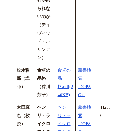
ぜやめ
られな
いのか
（デイ
ヴィッ
ド・J・
リンデ
ン）
松永哲
食卓の
食卓の
蔵書検
郎
（講
品格
品
索
師）
（香川
格.pdf(2
（OPA
芳子）
40KB)
C）
太田直
ヘン
ヘン
蔵書検
H25.
也
（教
リ・ラ
リ・ラ
索
9
授）
イクロ
イクロ
（OPA