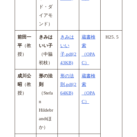
ド・ダ
イアモ
ンド）
前田一
きみは
きみは
蔵書検
H25. 5
平
（教
いい子
いい
索
授）
（中脇
子.pdf(2
（OPA
初枝）
43KB)
C）
成川公
形の法
形の法
蔵書検
昭
（教
則
則.pdf(2
索
授）
（Stefa
64KB)
（OPA
n
C）
Hildebr
andtほ
か）