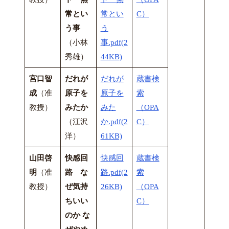
常とい
常とい
C）
う事
う
（小林
事.pdf(2
秀雄）
44KB)
宮口智
だれが
だれが
蔵書検
成
（准
原子を
原子を
索
教授）
みたか
みた
（OPA
（江沢
か.pdf(2
C）
洋）
61KB)
山田啓
快感回
快感回
蔵書検
明
（准
路 な
路.pdf(2
索
教授）
ぜ気持
26KB)
（OPA
ちいい
C）
のか な