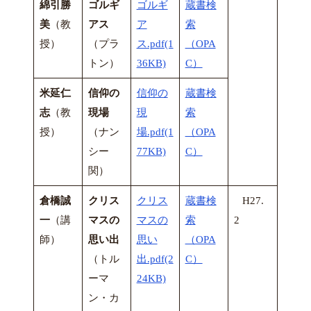
綿引勝
ゴルギ
ゴルギ
蔵書検
美
（教
アス
ア
索
授）
（プラ
ス.pdf(1
（OPA
トン）
36KB)
C）
米延仁
信仰の
信仰の
蔵書検
志
（教
現場
現
索
授）
（ナン
場.pdf(1
（OPA
シー
77KB)
C）
関）
倉橋誠
クリス
クリス
蔵書検
H27.
一
（講
マスの
マスの
索
2
師）
思い出
思い
（OPA
（トル
出.pdf(2
C）
ーマ
24KB)
ン・カ