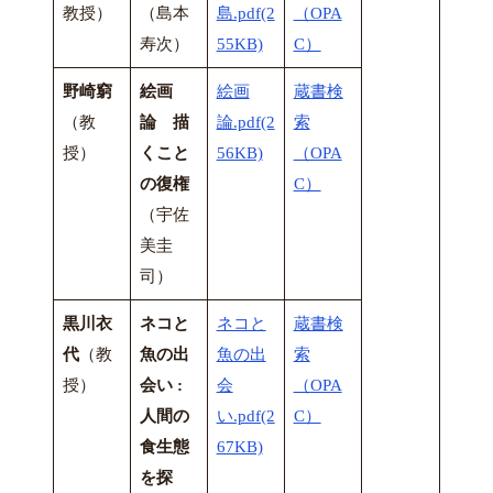
教授）
（島本
島.pdf(2
（OPA
寿次）
55KB)
C）
野崎窮
絵画
絵画
蔵書検
（教
論 描
論.pdf(2
索
授）
くこと
56KB)
（OPA
の復権
C）
（宇佐
美圭
司）
黒川衣
ネコと
ネコと
蔵書検
代
（教
魚の出
魚の出
索
授）
会い :
会
（OPA
人間の
い.pdf(2
C）
食生態
67KB)
を探