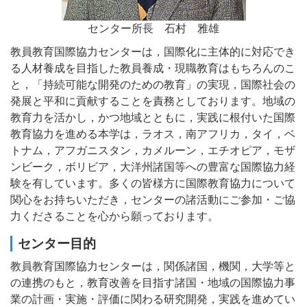
センター所長 石村 雅雄
教員教育国際協力センターは，国際化に主体的に対応でき
る人材養成を目指した教員養成・現職教育はもちろんのこ
と，「持続可能な開発のための教育」の実現，国際社会の
発展と平和に貢献することを責務としております。地域の
教育力を活かし，かつ地域とともに，実践に根付いた国際
教育協力を進める本学は，ラオス，南アフリカ，タイ，ベ
トナム，アフガニスタン，カメルーン，エチオピア，モザ
ンビーク，ボリビア，大洋州諸国等への豊富な国際協力経
験を有しています。多くの皆様方に国際教育協力について
関心をお持ちいただき，センターの諸活動にご参加・ご協
力くださることを心から願っております。
センター目的
教員教育国際協力センターは，関係諸国，機関，大学等と
の連携のもと，教育改善を目指す諸国・地域の国際協力事
業の計画・実施・評価に関わる研究開発，実践を進めてい