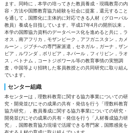
ます。同時に，本学の培ってきた教員養成・現職教育の内
容・方法や国際教育協力経験を社会に提案，還元すること
を通して，国際化に主体的に対応できる人材（グローバル
教員）養成を目指しています。平成17年4月の開所以来，
本学の国際協力資料のデータベース化を進めると共に，ラ
オス，南アフリカ，モザンビーク，アフガニスタン，カメ
ルーン，ジブチへの専門家派遣，セネガル，ガーナ，ザン
ビア，ルワンダ，ボリビア，ネパール，フィリピン，ラオ
ス，ベトナム，コートジボワール等の教育事情の実態調
査，中国等より招聘した客員教授との共同研究に取り組ん
でいます。
センター組織
本センターは，理数科教育に関する協力事業についての研
究・開発並びにその成果の共有・発信を行う「理数科教育
協力研究」，教員養成に関する協力事業についての研究・
開発並びにその成果の共有・発信を行う「人材養成協力研
究」，国際教育協力現場で活躍できる専門家，国際感覚を
有する人材の育成に取り組んでいます。