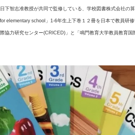
日下智志准教授が共同で監修している、学校図書株式会社の算
thematics for elementary school」1-6年生上下巻１２冊を日
力研究センター(CRICED)」と「鳴門教育大学教員教育国際協