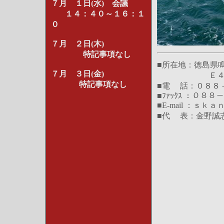
７月 １日(水) 会議
１４：４０～１６：１
０
７月 ２日(木)
特記事項なし
■所在地：徳島県
７月 ３日(金)
Ｅ４０９研
特記事項なし
■電 話：０８８
■ﾌｧｯｸｽ ：０８
■E-mail ：
■代 表：金野誠