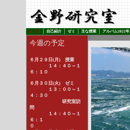
トップ
自己紹介
ゼミ
主な授業
アルバム2022
２
今週の予定
６月２９日(月) 授業
１４：４０～１
６：１０
６月３０日(火) ゼミ
１３：００～１
４：３０
研究室訪
問
１４：４０～１
６：１
０