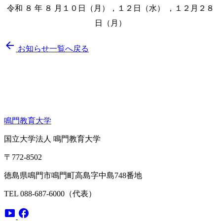
令和 ８ 年 ８ 月１０日（月），１２日（水） ，１２月２８
日（月）
arrow_back
お知らせ一覧へ戻る
鳴門教育大学
国立大学法人 鳴門教育大学
〒772-8502
徳島県鳴門市鳴門町高島字中島748番地
TEL 088-687-6000（代表）
smart_display
facebook