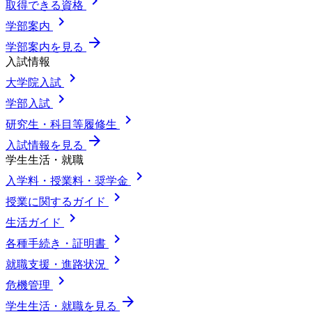
chevron_right
取得できる資格
chevron_right
学部案内
arrow_forward
学部案内を見る
入試情報
chevron_right
大学院入試
chevron_right
学部入試
chevron_right
研究生・科目等履修生
arrow_forward
入試情報を見る
学生生活・就職
chevron_right
入学料・授業料・奨学金
chevron_right
授業に関するガイド
chevron_right
生活ガイド
chevron_right
各種手続き・証明書
chevron_right
就職支援・進路状況
chevron_right
危機管理
arrow_forward
学生生活・就職を見る