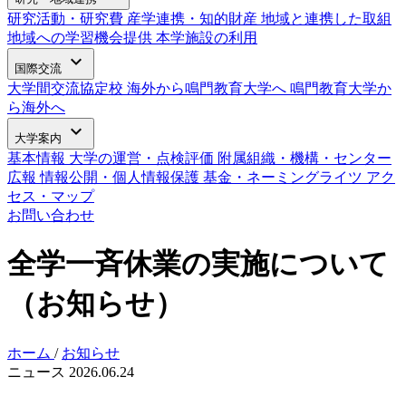
研究活動・研究費
産学連携・知的財産
地域と連携した取組
地域への学習機会提供
本学施設の利用
expand_more
国際交流
大学間交流協定校
海外から鳴門教育大学へ
鳴門教育大学か
ら海外へ
expand_more
大学案内
基本情報
大学の運営・点検評価
附属組織・機構・センター
広報
情報公開・個人情報保護
基金・ネーミングライツ
アク
セス・マップ
お問い合わせ
全学一斉休業の実施について
（お知らせ）
ホーム
/
お知らせ
ニュース
2026.06.24