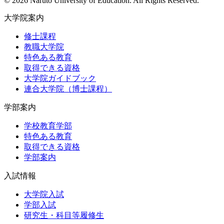
© 2026 Naruto University of Education. All Rights Reserved.
大学院案内
修士課程
教職大学院
特色ある教育
取得できる資格
大学院ガイドブック
連合大学院（博士課程）
学部案内
学校教育学部
特色ある教育
取得できる資格
学部案内
入試情報
大学院入試
学部入試
研究生・科目等履修生