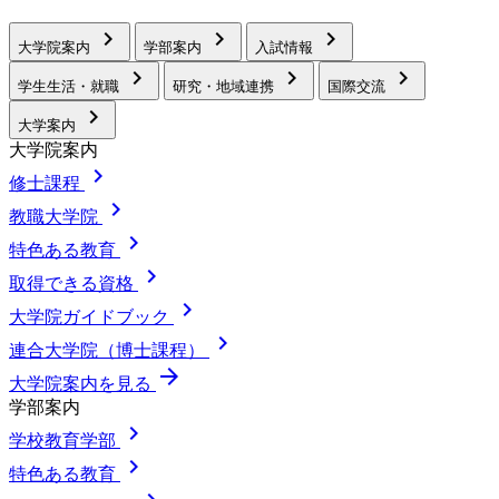
chevron_right
chevron_right
chevron_right
大学院案内
学部案内
入試情報
chevron_right
chevron_right
chevron_right
学生生活・就職
研究・地域連携
国際交流
chevron_right
大学案内
大学院案内
chevron_right
修士課程
chevron_right
教職大学院
chevron_right
特色ある教育
chevron_right
取得できる資格
chevron_right
大学院ガイドブック
chevron_right
連合大学院（博士課程）
arrow_forward
大学院案内を見る
学部案内
chevron_right
学校教育学部
chevron_right
特色ある教育