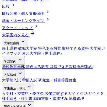
chevron_right
広報
chevron_right
情報公開・個人情報保護
chevron_right
基金・ネーミングライツ
chevron_right
アクセス・マップ
arrow_forward
大学案内を見る
expand_more
大学院案内
修士課程
教職大学院
特色ある教育
取得できる資格
大学院ガ
イドブック
連合大学院（博士課程）
expand_more
学部案内
学校教育学部
特色ある教育
取得できる資格
学部案内
expand_more
入試情報
大学院入試
学部入試
研究生・科目等履修生
expand_more
学生生活・就職
入学料・授業料・奨学金
授業に関するガイド
生活ガイド
各
種手続き・証明書
就職支援・進路状況
危機管理
expand_more
研究・地域連携