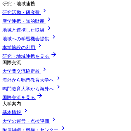
研究・地域連携
chevron_right
研究活動・研究費
chevron_right
産学連携・知的財産
chevron_right
地域と連携した取組
chevron_right
地域への学習機会提供
chevron_right
本学施設の利用
arrow_forward
研究・地域連携を見る
国際交流
chevron_right
大学間交流協定校
chevron_right
海外から鳴門教育大学へ
chevron_right
鳴門教育大学から海外へ
arrow_forward
国際交流を見る
大学案内
chevron_right
基本情報
chevron_right
大学の運営・点検評価
chevron_right
附属組織・機構・センター