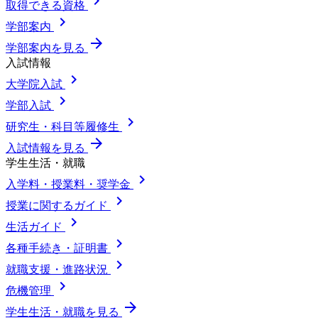
chevron_right
取得できる資格
chevron_right
学部案内
arrow_forward
学部案内を見る
入試情報
chevron_right
大学院入試
chevron_right
学部入試
chevron_right
研究生・科目等履修生
arrow_forward
入試情報を見る
学生生活・就職
chevron_right
入学料・授業料・奨学金
chevron_right
授業に関するガイド
chevron_right
生活ガイド
chevron_right
各種手続き・証明書
chevron_right
就職支援・進路状況
chevron_right
危機管理
arrow_forward
学生生活・就職を見る