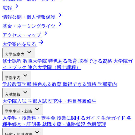
chevron_right
広報
chevron_right
情報公開・個人情報保護
chevron_right
基金・ネーミングライツ
chevron_right
アクセス・マップ
arrow_forward
大学案内を見る
expand_more
大学院案内
修士課程
教職大学院
特色ある教育
取得できる資格
大学院ガ
イドブック
連合大学院（博士課程）
expand_more
学部案内
学校教育学部
特色ある教育
取得できる資格
学部案内
expand_more
入試情報
大学院入試
学部入試
研究生・科目等履修生
expand_more
学生生活・就職
入学料・授業料・奨学金
授業に関するガイド
生活ガイド
各
種手続き・証明書
就職支援・進路状況
危機管理
expand_more
研究・地域連携