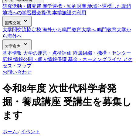
研究活動・研究費
産学連携・知的財産
地域と連携した取組
地域への学習機会提供
本学施設の利用
expand_more
国際交流
大学間交流協定校
海外から鳴門教育大学へ
鳴門教育大学か
ら海外へ
expand_more
大学案内
基本情報
大学の運営・点検評価
附属組織・機構・センター
広報
情報公開・個人情報保護
基金・ネーミングライツ
アク
セス・マップ
お問い合わせ
令和8年度 次世代科学者発
掘・養成講座 受講生を募集し
ます
ホーム
/
イベント