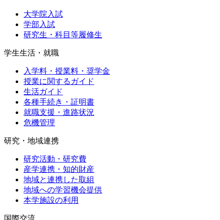
大学院入試
学部入試
研究生・科目等履修生
学生生活・就職
入学料・授業料・奨学金
授業に関するガイド
生活ガイド
各種手続き・証明書
就職支援・進路状況
危機管理
研究・地域連携
研究活動・研究費
産学連携・知的財産
地域と連携した取組
地域への学習機会提供
本学施設の利用
国際交流