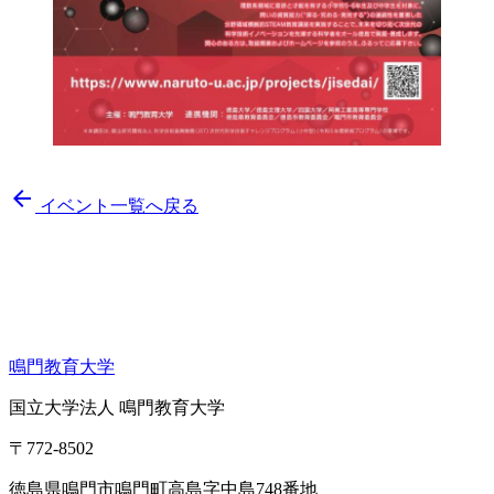
arrow_back
イベント一覧へ戻る
鳴門教育大学
国立大学法人 鳴門教育大学
〒772-8502
徳島県鳴門市鳴門町高島字中島748番地