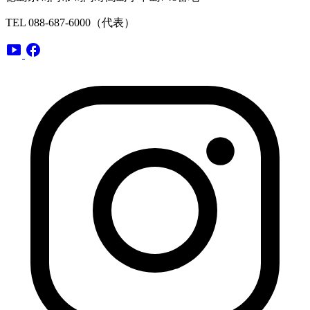
TEL 088-687-6000（代表）
smart_display
facebook