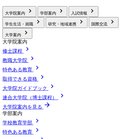
chevron_right
chevron_right
chevron_right
大学院案内
学部案内
入試情報
chevron_right
chevron_right
chevron_right
学生生活・就職
研究・地域連携
国際交流
chevron_right
大学案内
大学院案内
chevron_right
修士課程
chevron_right
教職大学院
chevron_right
特色ある教育
chevron_right
取得できる資格
chevron_right
大学院ガイドブック
chevron_right
連合大学院（博士課程）
arrow_forward
大学院案内を見る
学部案内
chevron_right
学校教育学部
chevron_right
特色ある教育