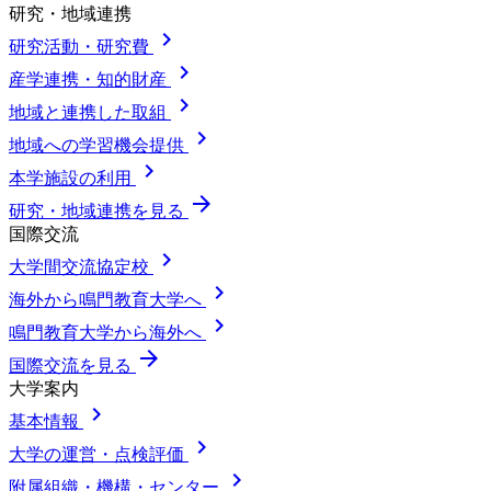
研究・地域連携
chevron_right
研究活動・研究費
chevron_right
産学連携・知的財産
chevron_right
地域と連携した取組
chevron_right
地域への学習機会提供
chevron_right
本学施設の利用
arrow_forward
研究・地域連携を見る
国際交流
chevron_right
大学間交流協定校
chevron_right
海外から鳴門教育大学へ
chevron_right
鳴門教育大学から海外へ
arrow_forward
国際交流を見る
大学案内
chevron_right
基本情報
chevron_right
大学の運営・点検評価
chevron_right
附属組織・機構・センター