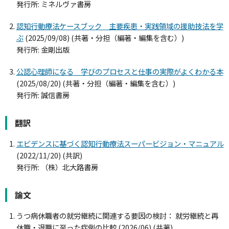
発行所: ミネルヴァ書房
認知行動療法ケースブック 主要疾患・実践領域の援助技法を学
ぶ
(2025/09/08) (共著・分担（編著・編集を含む）)
発行所: 金剛出版
公認心理師になる 学びのプロセスと仕事の実際がよくわかる本
(2025/08/20) (共著・分担（編著・編集を含む）)
発行所: 誠信書房
翻訳
エビデンスに基づく認知行動療法スーパービジョン・マニュアル
(2022/11/20) (共訳)
発行所: （株）北大路書房
論文
うつ病休職者の就労継続に関連する要因の検討： 就労継続と再
休職・退職に至った症例の比較 (2026/06) (共著)