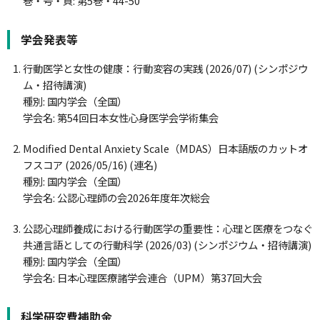
巻・号・頁: 第5巻・44-50
学会発表等
行動医学と女性の健康：行動変容の実践 (2026/07) (シンポジウ
ム・招待講演)
種別: 国内学会（全国）
学会名: 第54回日本女性心身医学会学術集会
Modified Dental Anxiety Scale（MDAS）日本語版のカットオ
フスコア (2026/05/16) (連名)
種別: 国内学会（全国）
学会名: 公認心理師の会2026年度年次総会
公認心理師養成における行動医学の重要性：心理と医療をつなぐ
共通言語としての行動科学 (2026/03) (シンポジウム・招待講演)
種別: 国内学会（全国）
学会名: 日本心理医療諸学会連合（UPM）第37回大会
科学研究費補助金