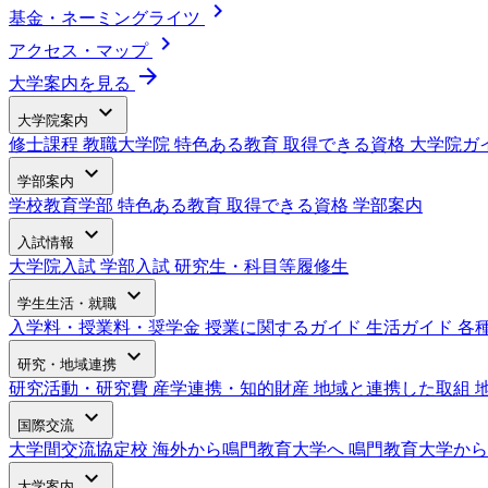
chevron_right
基金・ネーミングライツ
chevron_right
アクセス・マップ
arrow_forward
大学案内を見る
expand_more
大学院案内
修士課程
教職大学院
特色ある教育
取得できる資格
大学院ガ
expand_more
学部案内
学校教育学部
特色ある教育
取得できる資格
学部案内
expand_more
入試情報
大学院入試
学部入試
研究生・科目等履修生
expand_more
学生生活・就職
入学料・授業料・奨学金
授業に関するガイド
生活ガイド
各
expand_more
研究・地域連携
研究活動・研究費
産学連携・知的財産
地域と連携した取組
expand_more
国際交流
大学間交流協定校
海外から鳴門教育大学へ
鳴門教育大学から
expand_more
大学案内