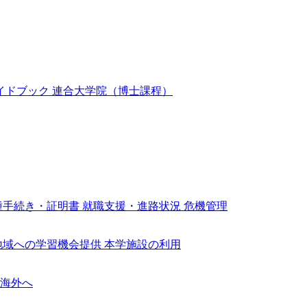
イドブック
連合大学院（博士課程）
種手続き・証明書
就職支援・進路状況
危機管理
地域への学習機会提供
本学施設の利用
海外へ