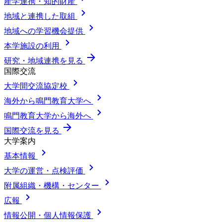
産学連携・知的財産
chevron_right
地域と連携した取組
chevron_right
地域への学習機会提供
chevron_right
本学施設の利用
arrow_forward
研究・地域連携を見る
国際交流
chevron_right
大学間交流協定校
chevron_right
海外から鳴門教育大学へ
chevron_right
鳴門教育大学から海外へ
arrow_forward
国際交流を見る
大学案内
chevron_right
基本情報
chevron_right
大学の運営・点検評価
chevron_right
附属組織・機構・センター
chevron_right
広報
chevron_right
情報公開・個人情報保護