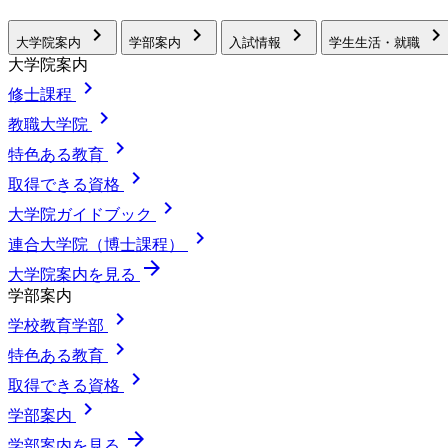
chevron_right
chevron_right
chevron_right
chevron_right
大学院案内
学部案内
入試情報
学生生活・就職
大学院案内
chevron_right
修士課程
chevron_right
教職大学院
chevron_right
特色ある教育
chevron_right
取得できる資格
chevron_right
大学院ガイドブック
chevron_right
連合大学院（博士課程）
arrow_forward
大学院案内を見る
学部案内
chevron_right
学校教育学部
chevron_right
特色ある教育
chevron_right
取得できる資格
chevron_right
学部案内
arrow_forward
学部案内を見る