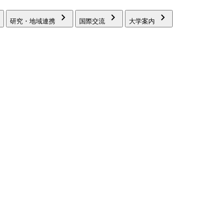
chevron_right
chevron_right
chevron_right
研究・地域連携
国際交流
大学案内