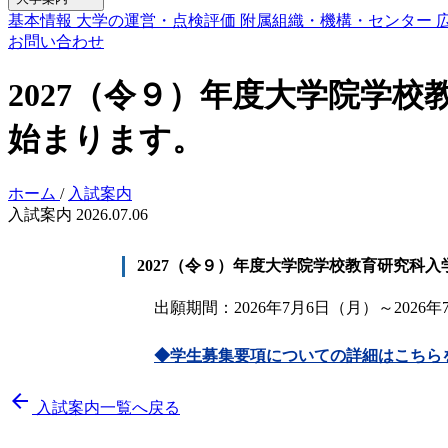
基本情報
大学の運営・点検評価
附属組織・機構・センター
お問い合わせ
2027（令９）年度大学院学
始まります。
ホーム
/
入試案内
入試案内
2026.07.06
2027（令９）年度大学院学校教育研究科
出願期間：2026年7月6日（月）～2026年
◆学生募集要項についての詳細はこちら
arrow_back
入試案内一覧へ戻る