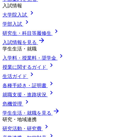
入試情報
chevron_right
大学院入試
chevron_right
学部入試
chevron_right
研究生・科目等履修生
arrow_forward
入試情報を見る
学生生活・就職
chevron_right
入学料・授業料・奨学金
chevron_right
授業に関するガイド
chevron_right
生活ガイド
chevron_right
各種手続き・証明書
chevron_right
就職支援・進路状況
chevron_right
危機管理
arrow_forward
学生生活・就職を見る
研究・地域連携
chevron_right
研究活動・研究費
chevron_right